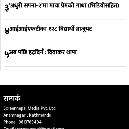
३
‘अधुरो सपना-२’मा माया प्रेमको गाथा (भिडियोसहित)
४
आईआईएफटीका १२८ बिद्यार्थी ग्राजुयट
५
अब पछि हट्दिनँ : दिवाकर थापा
सम्पर्क
Screennepal Media Pvt. Ltd.
Anamnagar , Kathmandu
Phone :
9813789494