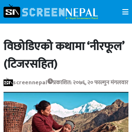
विछोडिएको कथामा ‘नीरफूल’
(टिजरसहित)
screennepal
प्रकाशित: २०७६, २० फाल्गुन मंगलवार