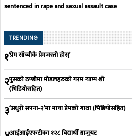
sentenced in rape and sexual assault case
TRENDING
१
‘प्रेम साँच्चीकै प्रेमजस्तो होस्’
२
पुसको ठण्डीमा मोडलहरुको गरम र्‍याम्प शो
(भिडियोसहित)
३
‘अधुरो सपना-२’मा माया प्रेमको गाथा (भिडियोसहित)
४
आईआईएफटीका १२८ बिद्यार्थी ग्राजुयट