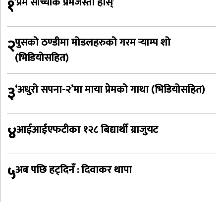
१
‘प्रेम साँच्चीकै प्रेमजस्तो होस्’
२
पुसको ठण्डीमा मोडलहरुको गरम र्‍याम्प शो
(भिडियोसहित)
३
‘अधुरो सपना-२’मा माया प्रेमको गाथा (भिडियोसहित)
४
आईआईएफटीका १२८ बिद्यार्थी ग्राजुयट
५
अब पछि हट्दिनँ : दिवाकर थापा