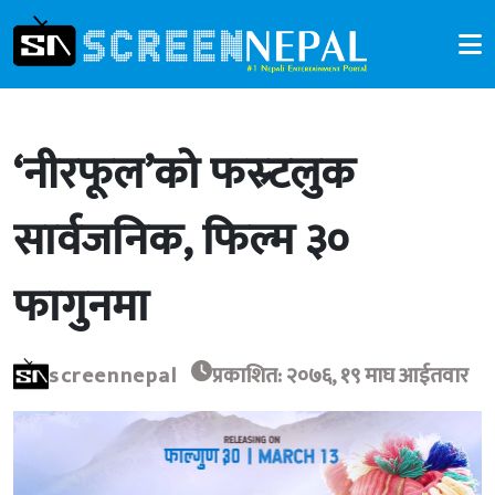
‘नीरफूल’को फस्र्टलुक
सार्वजनिक, फिल्म ३०
फागुनमा
screennepal
प्रकाशित: २०७६, १९ माघ आईतवार