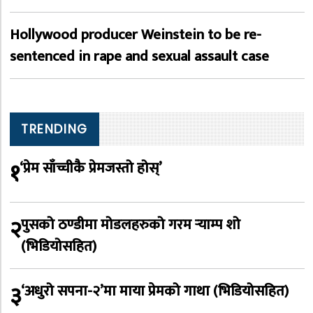
Hollywood producer Weinstein to be re-
sentenced in rape and sexual assault case
TRENDING
१
‘प्रेम साँच्चीकै प्रेमजस्तो होस्’
२
पुसको ठण्डीमा मोडलहरुको गरम र्‍याम्प शो
(भिडियोसहित)
३
‘अधुरो सपना-२’मा माया प्रेमको गाथा (भिडियोसहित)