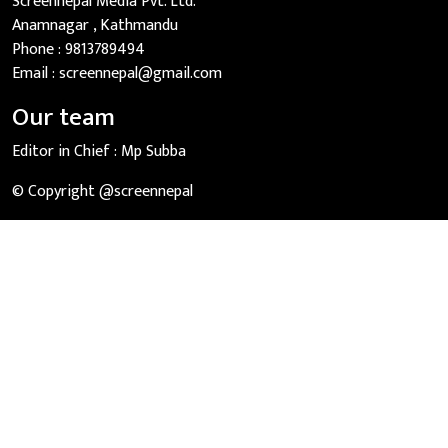
Screennepal Media Pvt. Ltd.
Anamnagar , Kathmandu
Phone :
9813789494
Email :
screennepal@gmail.com
Our team
Editor in Chief :
Mp Subba
© Copyright @screennepal