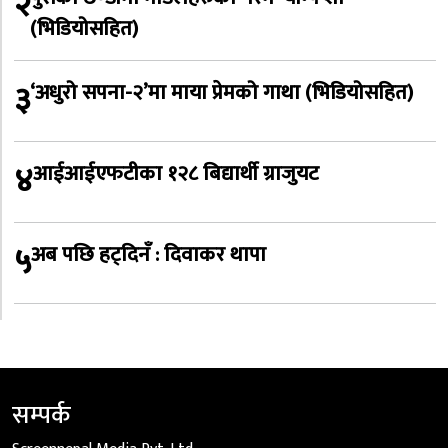
२
(भिडियोसहित)
३
‘अधुरो सपना-२’मा माया प्रेमको गाथा (भिडियोसहित)
४
आईआईएफटीका १२८ बिद्यार्थी ग्राजुयट
५
अब पछि हट्दिनँ : दिवाकर थापा
सम्पर्क