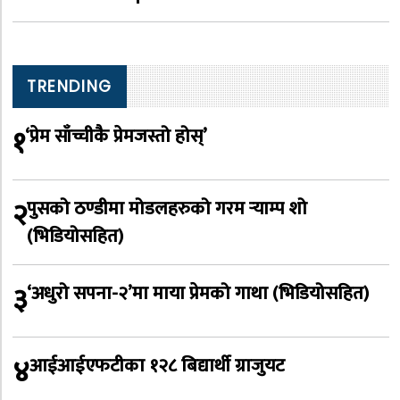
TRENDING
१
‘प्रेम साँच्चीकै प्रेमजस्तो होस्’
२
पुसको ठण्डीमा मोडलहरुको गरम र्‍याम्प शो
(भिडियोसहित)
३
‘अधुरो सपना-२’मा माया प्रेमको गाथा (भिडियोसहित)
४
आईआईएफटीका १२८ बिद्यार्थी ग्राजुयट