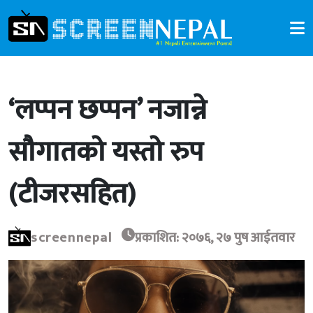
‘लप्पन छप्पन’ नजान्ने
सौगातको यस्तो रुप
(टीजरसहित)
screennepal
प्रकाशित: २०७६, २७ पुष आईतवार