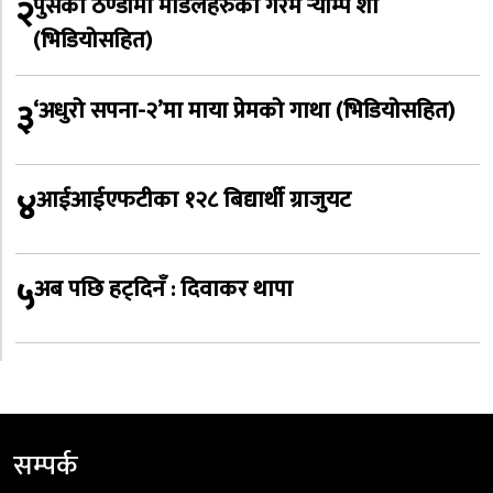
२
पुसको ठण्डीमा मोडलहरुको गरम र्‍याम्प शो
(भिडियोसहित)
३
‘अधुरो सपना-२’मा माया प्रेमको गाथा (भिडियोसहित)
४
आईआईएफटीका १२८ बिद्यार्थी ग्राजुयट
५
अब पछि हट्दिनँ : दिवाकर थापा
सम्पर्क