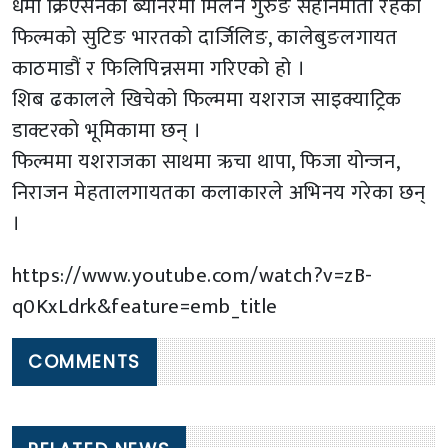
धर्मा क्रिएसनको ब्यानरमा मिलन गुरुङ सहनिर्माता रहेको
फिल्मको सुटिङ भारतको दार्जिलिङ, कालेबुङलगायत
काठमाडौं र फिलिपिन्नसमा गरिएको हो ।
शिब ढकालले खिचेको फिल्ममा यशराज साइक्याट्रिक
डाक्टरको भूमिकामा छन् ।
फिल्ममा यशराजका साथमा ऋचा थापा, फिजा योन्जन,
निराजन मेहतालगायतका कलाकारले अभिनय गरेका छन्
।
https://www.youtube.com/watch?v=zB-
q0KxLdrk&feature=emb_title
COMMENTS