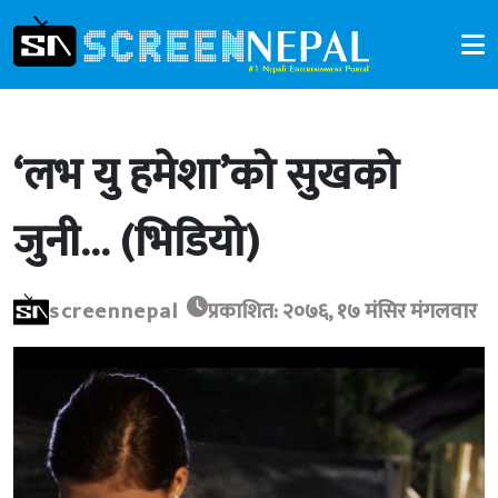
‘लभ यु हमेशा’को सुखको
जुनी… (भिडियो)
screennepal
प्रकाशित: २०७६, १७ मंसिर मंगलवार