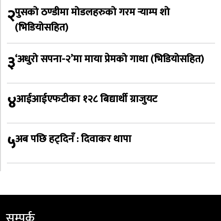
२
पुसको ठण्डीमा मोडलहरुको गरम र्‍याम्प शो
(भिडियोसहित)
३
‘अधुरो सपना-२’मा माया प्रेमको गाथा (भिडियोसहित)
४
आईआईएफटीका १२८ बिद्यार्थी ग्राजुयट
५
अब पछि हट्दिनँ : दिवाकर थापा
सम्पर्क