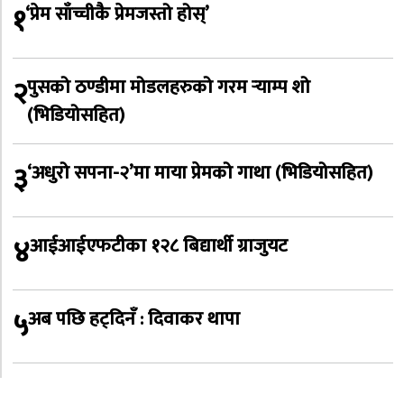
१
‘प्रेम साँच्चीकै प्रेमजस्तो होस्’
२
पुसको ठण्डीमा मोडलहरुको गरम र्‍याम्प शो
(भिडियोसहित)
३
‘अधुरो सपना-२’मा माया प्रेमको गाथा (भिडियोसहित)
४
आईआईएफटीका १२८ बिद्यार्थी ग्राजुयट
५
अब पछि हट्दिनँ : दिवाकर थापा