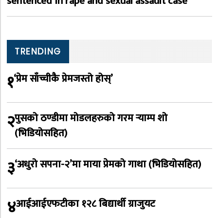
sentenced in rape and sexual assault case
TRENDING
१
‘प्रेम साँच्चीकै प्रेमजस्तो होस्’
२
पुसको ठण्डीमा मोडलहरुको गरम र्‍याम्प शो
(भिडियोसहित)
३
‘अधुरो सपना-२’मा माया प्रेमको गाथा (भिडियोसहित)
४
आईआईएफटीका १२८ बिद्यार्थी ग्राजुयट