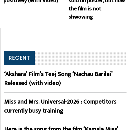
positively (With Video)
sold on poster, but now
the film is not
shwowing
RECENT
‘Akshara’ Film’s Teej Song ‘Nachau Barilai’
Released (with video)
Miss and Mrs. Universal-2026 : Competitors
currently busy training
Here is the song from the film ‘Kamala Miss’