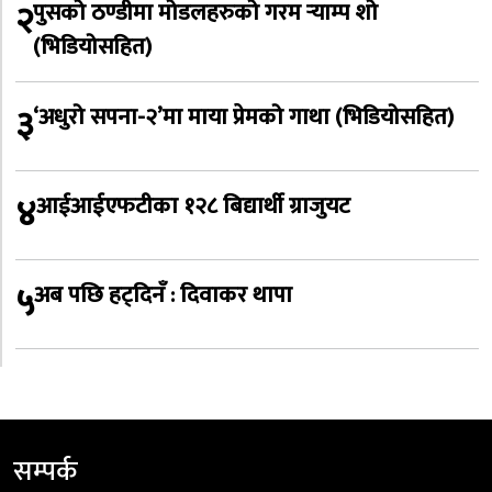
२
पुसको ठण्डीमा मोडलहरुको गरम र्‍याम्प शो
(भिडियोसहित)
३
‘अधुरो सपना-२’मा माया प्रेमको गाथा (भिडियोसहित)
४
आईआईएफटीका १२८ बिद्यार्थी ग्राजुयट
५
अब पछि हट्दिनँ : दिवाकर थापा
सम्पर्क