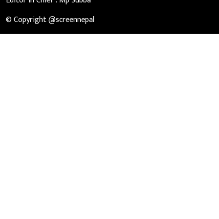
Editor in Chief :
Mp Subba
© Copyright @screennepal