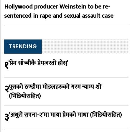
Hollywood producer Weinstein to be re-
sentenced in rape and sexual assault case
TRENDING
१
‘प्रेम साँच्चीकै प्रेमजस्तो होस्’
२
पुसको ठण्डीमा मोडलहरुको गरम र्‍याम्प शो
(भिडियोसहित)
३
‘अधुरो सपना-२’मा माया प्रेमको गाथा (भिडियोसहित)