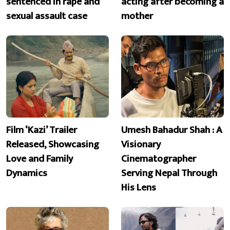
sentenced in rape and
acting after becoming a
sexual assault case
mother
Film ‘Kazi’ Trailer
Umesh Bahadur Shah : A
Released, Showcasing
Visionary
Love and Family
Cinematographer
Dynamics
Serving Nepal Through
His Lens