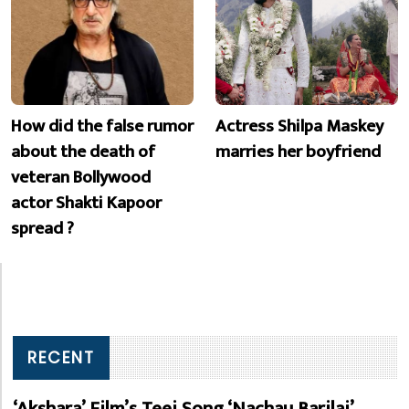
How did the false rumor
Actress Shilpa Maskey
about the death of
marries her boyfriend
veteran Bollywood
actor Shakti Kapoor
spread ?
RECENT
‘Akshara’ Film’s Teej Song ‘Nachau Barilai’