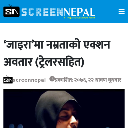
‘जाइरा’मा नम्रताको एक्शन
अवतार (ट्रेलरसहित)
screennepal
प्रकाशित: २०७६, २२ श्रावण बुधबार