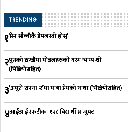
TRENDING
१
‘प्रेम साँच्चीकै प्रेमजस्तो होस्’
२
पुसको ठण्डीमा मोडलहरुको गरम र्‍याम्प शो
(भिडियोसहित)
३
‘अधुरो सपना-२’मा माया प्रेमको गाथा (भिडियोसहित)
४
आईआईएफटीका १२८ बिद्यार्थी ग्राजुयट