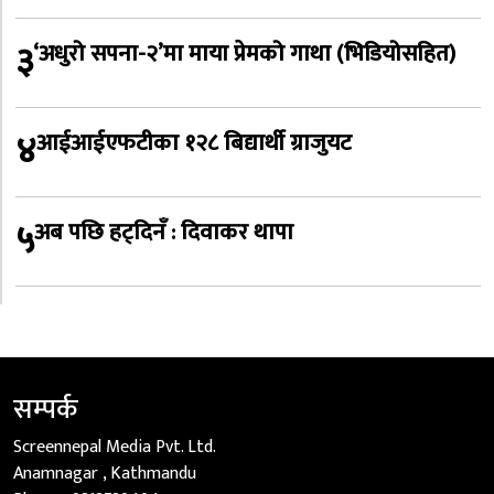
३
‘अधुरो सपना-२’मा माया प्रेमको गाथा (भिडियोसहित)
४
आईआईएफटीका १२८ बिद्यार्थी ग्राजुयट
५
अब पछि हट्दिनँ : दिवाकर थापा
सम्पर्क
Screennepal Media Pvt. Ltd.
Anamnagar , Kathmandu