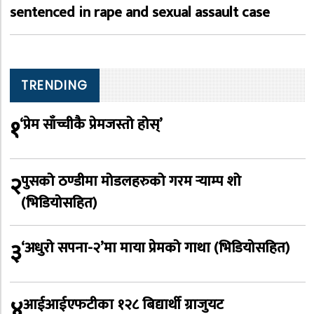
sentenced in rape and sexual assault case
TRENDING
१
‘प्रेम साँच्चीकै प्रेमजस्तो होस्’
२
पुसको ठण्डीमा मोडलहरुको गरम र्‍याम्प शो
(भिडियोसहित)
३
‘अधुरो सपना-२’मा माया प्रेमको गाथा (भिडियोसहित)
४
आईआईएफटीका १२८ बिद्यार्थी ग्राजुयट