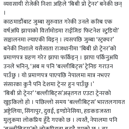
व्यवसायी रोजेकी निशा अहिले ‘बिबी प्रो ट्रेनर’ बनेकी छन्
।
काठमाडौंबाट जुम्बा सुरुवात गरेकी उनले करिब एक
वर्षअघि झापाको विर्तामोडमा राईजिङ फिटनेश स्टुडियो’
सञ्चालनमा ल्याएकी थिइन् । त्यसपछि जुम्बा ‘स्ट्रक्चर’
बनेकी निशाले यसैसाता राजधानीमा ‘बिबी प्रो ट्रेनर’को
प्रमाणपत्र ग्रहण गरेर झापा फर्किइन् । झापा पर्किनुअघि
उनले भनिन्, ‘अब म पनि ‘बल्लीबिट्स’ ट्रेनिङ गराउन
पाउँछु । यो प्रमाणपत्र पाएपछि नेपालमा मात्र नभएर
संसारका कुनै पनि देशमा ट्रेनर हुन पाउँछु ।’
‘बिबी प्रो ट्रेनर’ ‘बल्लीबिट्स’अन्र्तगत एउटा ट्रेनरको
खुड्किलो हो । पछिल्लो समय ‘बल्लीबिट्स’ भारतलगायत
अष्ट्रेलिया, सिंगापुर, दुवई, इण्डोनेसिया, हङकङजस्ता
मुलुकमा लोकप्रिय हुँदै गएको छ । त्यस्तै, नेपालमा पनि
‘बल्लीबिट्स’को लोकप्रियता बढ्दै गएको छ । तर,