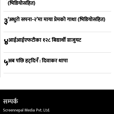
(भिडियोसहित)
३
‘अधुरो सपना-२’मा माया प्रेमको गाथा (भिडियोसहित)
४
आईआईएफटीका १२८ बिद्यार्थी ग्राजुयट
५
अब पछि हट्दिनँ : दिवाकर थापा
सम्पर्क
Screennepal Media Pvt. Ltd.