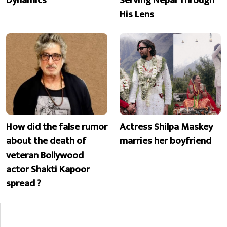
Dynamics
Serving Nepal Through
His Lens
How did the false rumor
Actress Shilpa Maskey
about the death of
marries her boyfriend
veteran Bollywood
actor Shakti Kapoor
spread ?