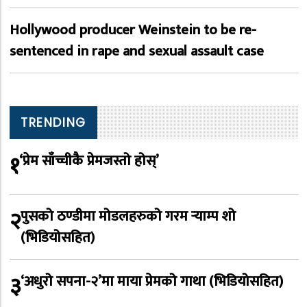
Hollywood producer Weinstein to be re-
sentenced in rape and sexual assault case
TRENDING
१
‘प्रेम साँच्चीकै प्रेमजस्तो होस्’
२
पुसको ठण्डीमा मोडलहरुको गरम र्‍याम्प शो
(भिडियोसहित)
३
‘अधुरो सपना-२’मा माया प्रेमको गाथा (भिडियोसहित)