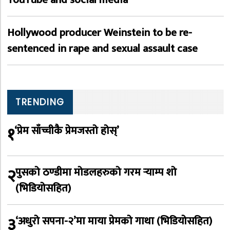
Hollywood producer Weinstein to be re-
sentenced in rape and sexual assault case
TRENDING
१
‘प्रेम साँच्चीकै प्रेमजस्तो होस्’
२
पुसको ठण्डीमा मोडलहरुको गरम र्‍याम्प शो
(भिडियोसहित)
३
‘अधुरो सपना-२’मा माया प्रेमको गाथा (भिडियोसहित)