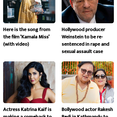
Here is the song from
Hollywood producer
the film ‘Kamala Miss’
Weinstein to be re-
(with video)
sentenced in rape and
sexual assault case
Actress Katrina Kaif is
Bollywood actor Rakesh
making a comeback to
Bedi in Kathmandu to