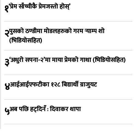
१
‘प्रेम साँच्चीकै प्रेमजस्तो होस्’
२
पुसको ठण्डीमा मोडलहरुको गरम र्‍याम्प शो
(भिडियोसहित)
३
‘अधुरो सपना-२’मा माया प्रेमको गाथा (भिडियोसहित)
४
आईआईएफटीका १२८ बिद्यार्थी ग्राजुयट
५
अब पछि हट्दिनँ : दिवाकर थापा