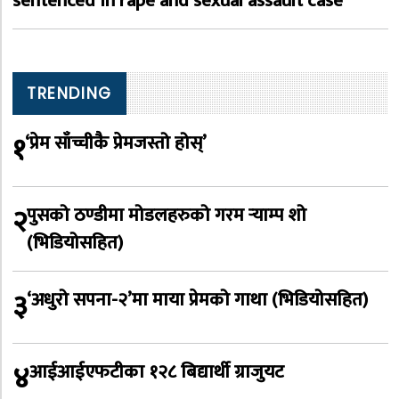
sentenced in rape and sexual assault case
TRENDING
१
‘प्रेम साँच्चीकै प्रेमजस्तो होस्’
२
पुसको ठण्डीमा मोडलहरुको गरम र्‍याम्प शो
(भिडियोसहित)
३
‘अधुरो सपना-२’मा माया प्रेमको गाथा (भिडियोसहित)
४
आईआईएफटीका १२८ बिद्यार्थी ग्राजुयट