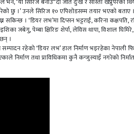
ले भने, ‘यो सिरिज बनाउ“दा जति दुःख र सास्ती खेप्नुपरेको थिय
्षा गरेको छु ।’ उनले सिरिज १० एपिशोडसम्म तयार भएको बताए 
 सकिन्छ । ‘डियर लभ’मा दिप्सन भट्टराई, करिना कक्षपति, रश
िका जबेगु, पेम्बा क्षिरिङ शेर्पा, लेविस थापा, विशाल घिमिरे, 
छन् ।
 सम्पादन रहेको ‘डियर लभ’ हाल निर्माण भइरहेका नेपाली फि
े निर्माण तथा प्राविधिकमा कुनै कन्जुस्याइँ नगरेको निर्मात