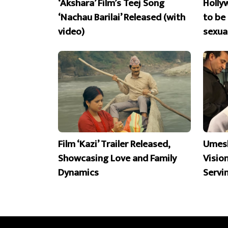
‘Akshara’ Film’s Teej Song
Holly
‘Nachau Barilai’ Released (with
to be
video)
sexua
Film ‘Kazi’ Trailer Released,
Umesh
Showcasing Love and Family
Visio
Dynamics
Servi