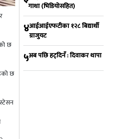
गाथा (भिडियोसहित)
र
४
आईआईएफटीका १२८ बिद्यार्थी
ग्राजुयट
एको छ
५
अब पछि हट्दिनँ : दिवाकर थापा
हेको छ
स्टेसन
ो