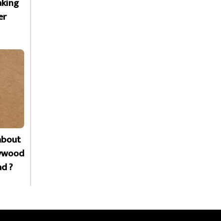
aking
er
about
lywood
ad ?