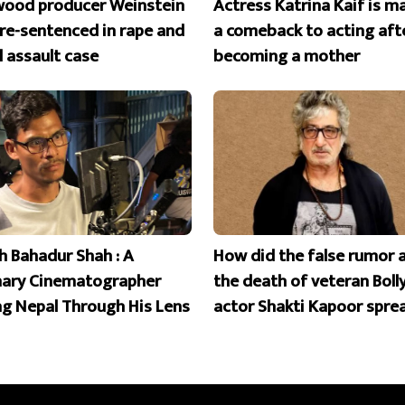
wood producer Weinstein
Actress Katrina Kaif is m
 re-sentenced in rape and
a comeback to acting aft
l assault case
becoming a mother
 Bahadur Shah : A
How did the false rumor 
nary Cinematographer
the death of veteran Bol
ng Nepal Through His Lens
actor Shakti Kapoor spre