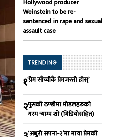
Hollywood producer
Weinstein to be re-
sentenced in rape and sexual
assault case
TRENDING
१
‘प्रेम साँच्चीकै प्रेमजस्तो होस्’
२
पुसको ठण्डीमा मोडलहरुको
गरम र्‍याम्प शो (भिडियोसहित)
३
‘अधुरो सपना-२’मा माया प्रेमको