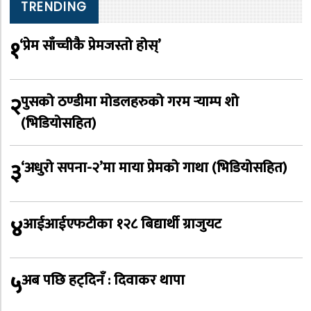
TRENDING
१
‘प्रेम साँच्चीकै प्रेमजस्तो होस्’
२
पुसको ठण्डीमा मोडलहरुको गरम र्‍याम्प शो
(भिडियोसहित)
३
‘अधुरो सपना-२’मा माया प्रेमको गाथा (भिडियोसहित)
४
आईआईएफटीका १२८ बिद्यार्थी ग्राजुयट
५
अब पछि हट्दिनँ : दिवाकर थापा