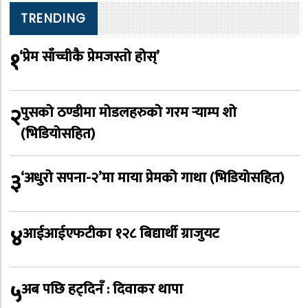
TRENDING
१
‘प्रेम साँच्चीकै प्रेमजस्तो होस्’
२
पुसको ठण्डीमा मोडलहरुको गरम र्‍याम्प शो
(भिडियोसहित)
३
‘अधुरो सपना-२’मा माया प्रेमको गाथा (भिडियोसहित)
४
आईआईएफटीका १२८ बिद्यार्थी ग्राजुयट
५
अब पछि हट्दिनँ : दिवाकर थापा