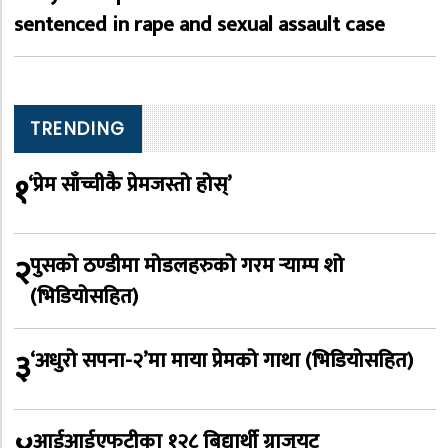
sentenced in rape and sexual assault case
TRENDING
१
‘प्रेम साँच्चीकै प्रेमजस्तो होस्’
२
पुसको ठण्डीमा मोडलहरुको गरम र्‍याम्प शो
(भिडियोसहित)
३
‘अधुरो सपना-२’मा माया प्रेमको गाथा (भिडियोसहित)
आईआईएफटीका १२८ बिद्यार्थी ग्राजुयट