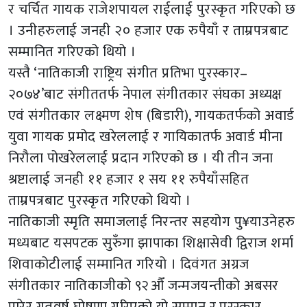
र चर्चित गायक राजेशपायल राईलाई पुरस्कृत गरिएको छ
। उनीहरुलाई जनही २० हजार एक रुपैयाँ र ताम्रपत्रबाट
सम्मानित गरिएको थियो ।
यस्तै ‘नातिकाजी राष्ट्रिय संगीत प्रतिभा पुरस्कार–
२०७४’बाट संगीततर्फ नेपाल संगीतकार संघका अध्यक्ष
एवं संगीतकार लक्ष्मण शेष (बिडारी), गायकतर्फको अवार्ड
युवा गायक प्रमोद खरेललाई र गायिकातर्फ अवार्ड मीना
निरौला पोखरेललाई प्रदान गरिएको छ । यी तीन जना
श्रष्टालाई जनही ११ हजार १ सय ११ रुपैयाँसहित
ताम्रपत्रबाट पुरस्कृत गरिएको थियो ।
नातिकाजी स्मृति समाजलाई निरन्तर सहयोग पु¥याउनेहरु
मध्यबाट यसपटक सुरुँगा झापाका शिक्षासेवी द्विराज शर्मा
शिवाकोटीलाई सम्मानित गरियो । दिवंगत अग्रज
संगीतकार नातिकाजीको ९२औँ जन्मजयन्तीको अबसर
पारेर गतवर्ष घोषणा गरिएको यो सम्मान र पुरस्कार