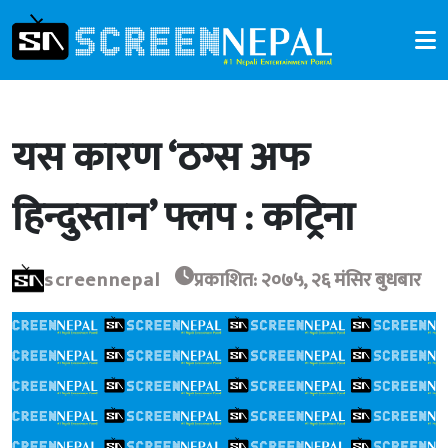
यस कारण ‘ठग्स अफ
हिन्दुस्तान’ फ्लप : कट्रिना
screennepal
प्रकाशित: २०७५, २६ मंसिर बुधबार