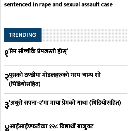
sentenced in rape and sexual assault case
TRENDING
१
‘प्रेम साँच्चीकै प्रेमजस्तो होस्’
२
पुसको ठण्डीमा मोडलहरुको गरम र्‍याम्प शो
(भिडियोसहित)
३
‘अधुरो सपना-२’मा माया प्रेमको गाथा (भिडियोसहित)
४
आईआईएफटीका १२८ बिद्यार्थी ग्राजुयट