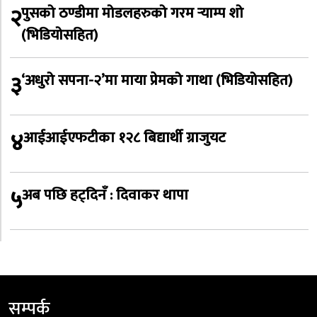
२
पुसको ठण्डीमा मोडलहरुको गरम र्‍याम्प शो
(भिडियोसहित)
३
‘अधुरो सपना-२’मा माया प्रेमको गाथा (भिडियोसहित)
४
आईआईएफटीका १२८ बिद्यार्थी ग्राजुयट
५
अब पछि हट्दिनँ : दिवाकर थापा
सम्पर्क