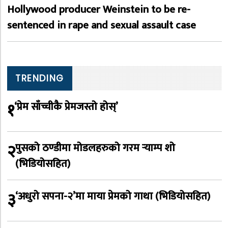
Hollywood producer Weinstein to be re-
sentenced in rape and sexual assault case
TRENDING
१
‘प्रेम साँच्चीकै प्रेमजस्तो होस्’
२
पुसको ठण्डीमा मोडलहरुको गरम र्‍याम्प शो
(भिडियोसहित)
३
‘अधुरो सपना-२’मा माया प्रेमको गाथा (भिडियोसहित)