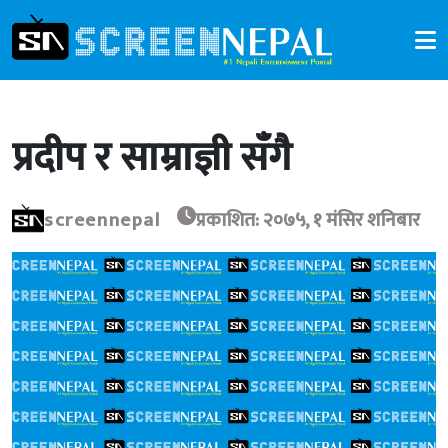
प्रदीप र साम्राज्ञी सँगै
screennepal
प्रकाशित: २०७५, १ मंसिर शनिबार