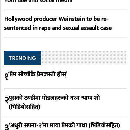
YouTube and social media
Hollywood producer Weinstein to be re-
sentenced in rape and sexual assault case
TRENDING
१
‘प्रेम साँच्चीकै प्रेमजस्तो होस्’
२
पुसको ठण्डीमा मोडलहरुको गरम र्‍याम्प शो
(भिडियोसहित)
३
‘अधुरो सपना-२’मा माया प्रेमको गाथा (भिडियोसहित)