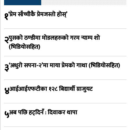
१
‘प्रेम साँच्चीकै प्रेमजस्तो होस्’
२
पुसको ठण्डीमा मोडलहरुको गरम र्‍याम्प शो
(भिडियोसहित)
३
‘अधुरो सपना-२’मा माया प्रेमको गाथा (भिडियोसहित)
४
आईआईएफटीका १२८ बिद्यार्थी ग्राजुयट
५
अब पछि हट्दिनँ : दिवाकर थापा