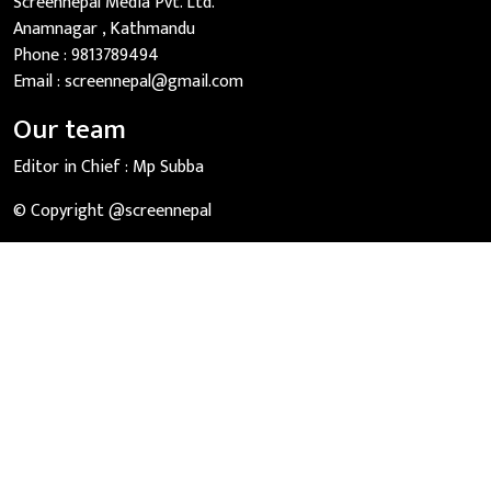
Screennepal Media Pvt. Ltd.
Anamnagar , Kathmandu
Phone :
9813789494
Email :
screennepal@gmail.com
Our team
Editor in Chief :
Mp Subba
© Copyright @screennepal