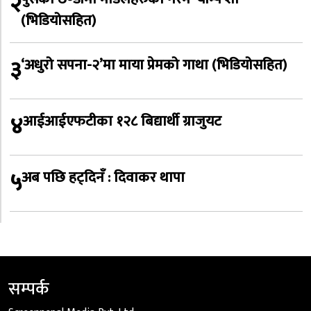
२
(भिडियोसहित)
३
‘अधुरो सपना-२’मा माया प्रेमको गाथा (भिडियोसहित)
४
आईआईएफटीका १२८ बिद्यार्थी ग्राजुयट
५
अब पछि हट्दिनँ : दिवाकर थापा
सम्पर्क