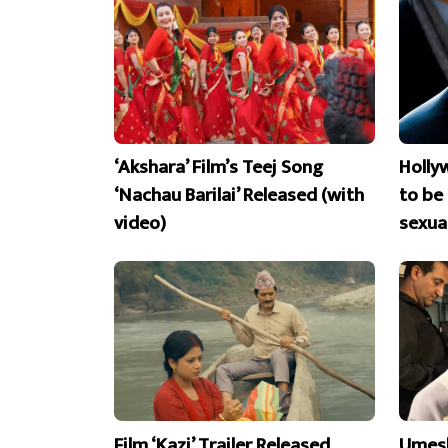
‘Akshara’ Film’s Teej Song
Holly
‘Nachau Barilai’ Released (with
to be
video)
sexua
Film ‘Kazi’ Trailer Released,
Umesh