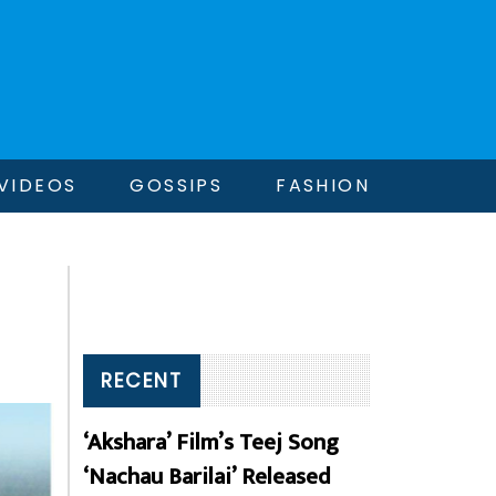
VIDEOS
GOSSIPS
FASHION
RECENT
‘Akshara’ Film’s Teej Song
‘Nachau Barilai’ Released