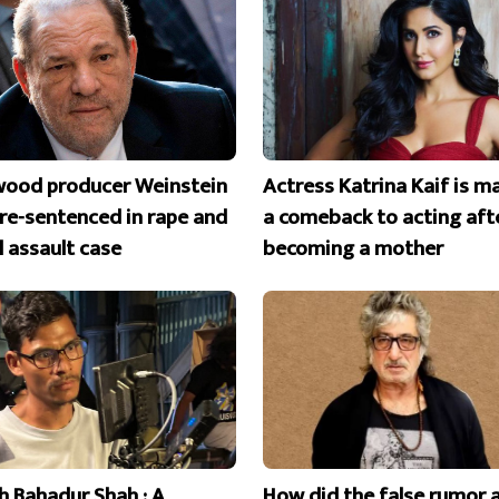
wood producer Weinstein
Actress Katrina Kaif is m
 re-sentenced in rape and
a comeback to acting aft
l assault case
becoming a mother
 Bahadur Shah : A
How did the false rumor 