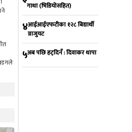
ा
गाथा (भिडियोसहित)
भने
४
आईआईएफटीका १२८ बिद्यार्थी
ग्राजुयट
गीत
५
अब पछि हट्दिनँ : दिवाकर थापा
 खडगले