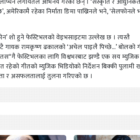
ेम लोप्चन लगायतले अभिनय गरेका छन् । ‘संस्कृति र आधुनिकत
ै छ’, अमेरिकामै रहेका निर्माता ङिमा पाख्रिनले भने, ‘सेलफोनले 
लफोन’ शो हुने फेस्टिभलको वेइभसाइटमा उल्लेख छ । त्यस्तै
ाटै गायक रामकृष्ण ढकालको ‘अचेल पाइलै पिच्छे…’ बोलको 
 गीतस“गै फेस्टिभलका लागि विश्वभरबाट झण्डै एक सय म्युजिक
 रहेको गीतको म्युजिक भिडियोको निर्देशन बिक्की पुलामी
लता र असफलतालाई तुलना गरिएको छ ।