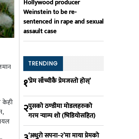
Hollywood producer
Weinstein to be re-
sentenced in rape and sexual
assault case
TRENDING
ूलमान
१
‘प्रेम साँच्चीकै प्रेमजस्तो होस्’
े केही
२
पुसको ठण्डीमा मोडलहरुको
न,
गरम र्‍याम्प शो (भिडियोसहित)
सियल
३
‘अधुरो सपना-२’मा माया प्रेमको