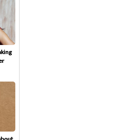
aking
er
about