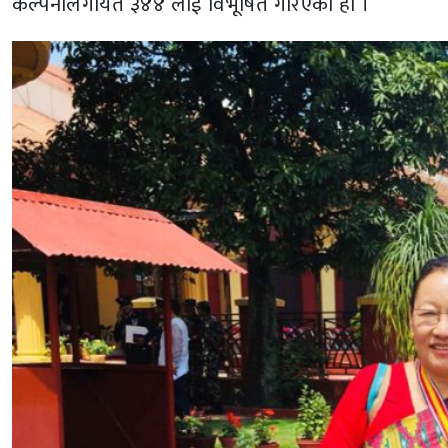
कल्पनालगायत ३४४ लाई विभूषित गरिएको हो ।