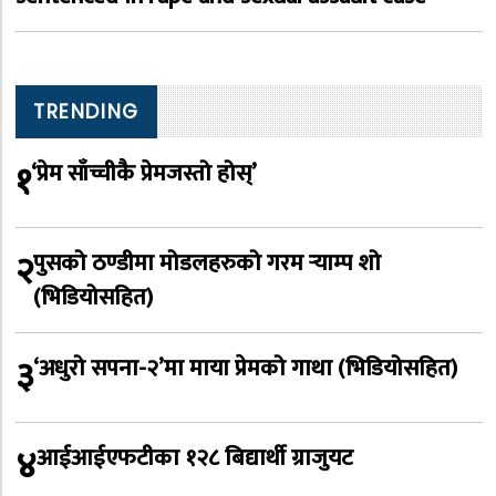
TRENDING
१
‘प्रेम साँच्चीकै प्रेमजस्तो होस्’
२
पुसको ठण्डीमा मोडलहरुको गरम र्‍याम्प शो
(भिडियोसहित)
३
‘अधुरो सपना-२’मा माया प्रेमको गाथा (भिडियोसहित)
४
आईआईएफटीका १२८ बिद्यार्थी ग्राजुयट