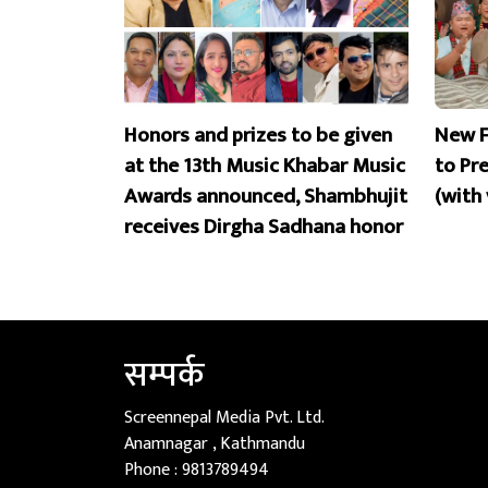
Honors and prizes to be given
New F
at the 13th Music Khabar Music
to Pr
Awards announced, Shambhujit
(with
receives Dirgha Sadhana honor
सम्पर्क
Screennepal Media Pvt. Ltd.
Anamnagar , Kathmandu
Phone :
9813789494