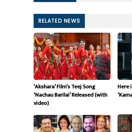
RELATED NEWS
‘Akshara’ Film’s Teej Song
Here 
‘Nachau Barilai’ Released (with
‘Kama
video)