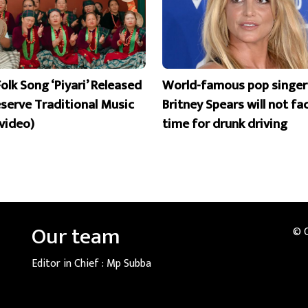
olk Song ‘Piyari’ Released
World-famous pop singer
eserve Traditional Music
Britney Spears will not fac
 video)
time for drunk driving
Our team
© 
Editor in Chief :
Mp Subba