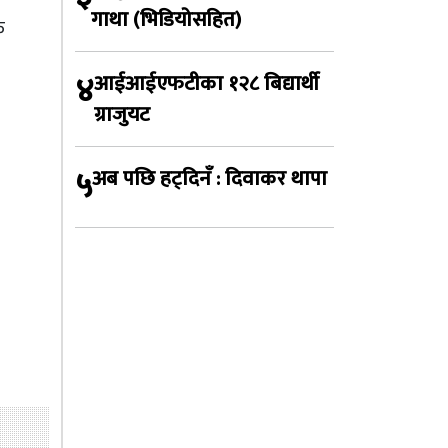
गाथा (भिडियोसहित)
क
४
आईआईएफटीका १२८ बिद्यार्थी
ग्राजुयट
५
अब पछि हट्दिनँ : दिवाकर थापा