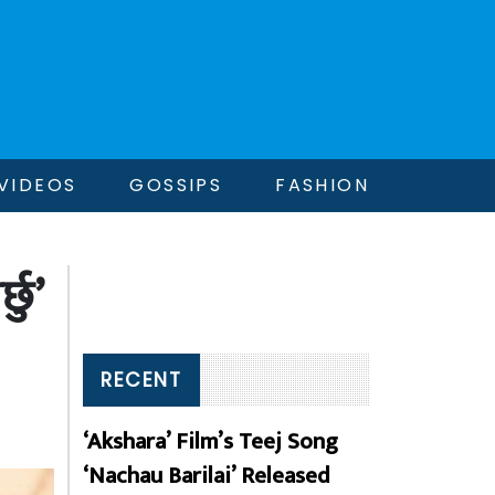
VIDEOS
GOSSIPS
FASHION
छु’
RECENT
‘Akshara’ Film’s Teej Song
‘Nachau Barilai’ Released