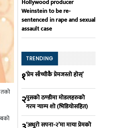
Hollywood producer
Weinstein to be re-
sentenced in rape and sexual
assault case
TRENDING
१
‘प्रेम साँच्चीकै प्रेमजस्तो होस्’
गीतको
२
पुसको ठण्डीमा मोडलहरुको
गरम र्‍याम्प शो (भिडियोसहित)
यबको
३
‘अधुरो सपना-२’मा माया प्रेमको