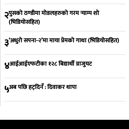
२
पुसको ठण्डीमा मोडलहरुको गरम र्‍याम्प शो
(भिडियोसहित)
३
‘अधुरो सपना-२’मा माया प्रेमको गाथा (भिडियोसहित)
४
आईआईएफटीका १२८ बिद्यार्थी ग्राजुयट
५
अब पछि हट्दिनँ : दिवाकर थापा