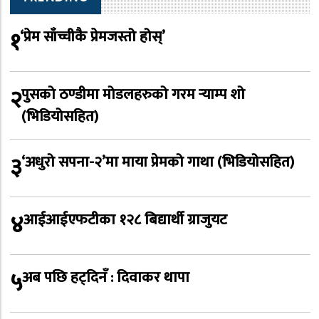
१
‘प्रेम साँच्चीकै प्रेमजस्तो होस्’
२
पुसको ठण्डीमा मोडलहरुको गरम र्‍याम्प शो
(भिडियोसहित)
३
‘अधुरो सपना-२’मा माया प्रेमको गाथा (भिडियोसहित)
४
आईआईएफटीका १२८ बिद्यार्थी ग्राजुयट
५
अब पछि हट्दिनँ : दिवाकर थापा