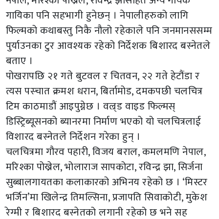
नेपाल, मरिश्का पोख्रेल, रविन्द्र झासहित अन्य गायक
गायिका पनि सहभागी हुनेछन् । नेपालीहरुको लागि
फिल्मको कथाबस्तु निकै नौलो रहेकाले पनि जनमानससम्म
पुर्याउनका टुर आवश्यक रहेको निर्देशक बिशारद बस्नेतले
बताए ।
पोखरापछि २१ गते बुटवल र चितवन, २२ गते हेटौंडा र
त्यस पस्चात क्रमश धरान, बिर्तामोड, दमकपछी चलचित्र
टिम काठमाडौं आइपुग्नेछ । वल्र्ड वाइड फिल्मस्
डिस्ट्रिब्यूसनको ब्यानरमा निर्माण भएको यो चलचित्रलाई
विशारद बस्नेतले निर्देशन गरेका हुन् ।
चलचित्रमा गौरव पहारी, विजय बराल, कमलमणि नेपाल,
मरिश्का पोख्रेल, भोलाराज सापकोटा, रविन्द्र झा, सिर्जना
सुब्बालगायतका कलाकारको अभिनय रहेको छ । ‘मिस्टर
भर्जिन’मा खिलेन्द्र तिमल्सिना, प्रजापति सिवाकोटी, मुकेश
रेग्मी र बिशारद बस्नेतको लगानी रहेको छ भने सह