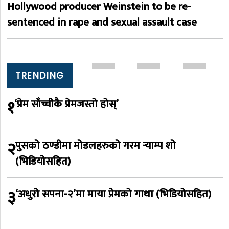
Hollywood producer Weinstein to be re-
sentenced in rape and sexual assault case
TRENDING
१
‘प्रेम साँच्चीकै प्रेमजस्तो होस्’
२
पुसको ठण्डीमा मोडलहरुको गरम र्‍याम्प शो
(भिडियोसहित)
३
‘अधुरो सपना-२’मा माया प्रेमको गाथा (भिडियोसहित)