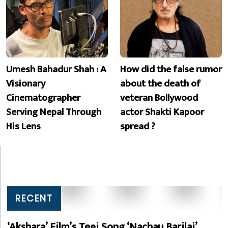
Umesh Bahadur Shah : A
How did the false rumor
Visionary
about the death of
Cinematographer
veteran Bollywood
Serving Nepal Through
actor Shakti Kapoor
His Lens
spread ?
RECENT
‘Akshara’ Film’s Teej Song ‘Nachau Barilai’