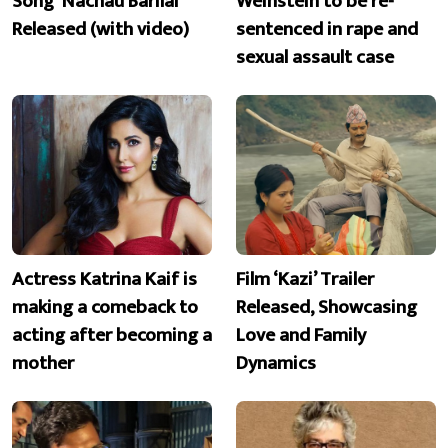
Song ‘Nachau Barilai’
Weinstein to be re-
Released (with video)
sentenced in rape and
sexual assault case
Actress Katrina Kaif is
Film ‘Kazi’ Trailer
making a comeback to
Released, Showcasing
acting after becoming a
Love and Family
mother
Dynamics