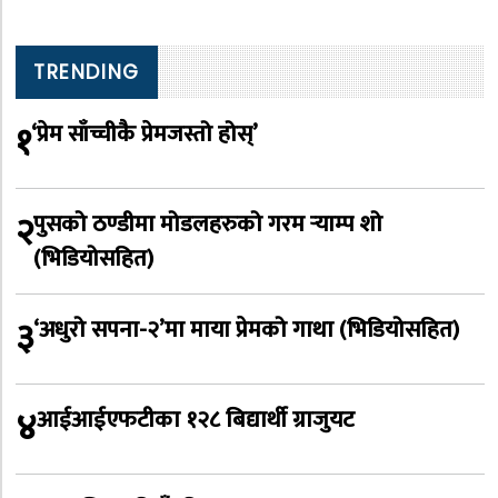
TRENDING
१
‘प्रेम साँच्चीकै प्रेमजस्तो होस्’
२
पुसको ठण्डीमा मोडलहरुको गरम र्‍याम्प शो
(भिडियोसहित)
३
‘अधुरो सपना-२’मा माया प्रेमको गाथा (भिडियोसहित)
४
आईआईएफटीका १२८ बिद्यार्थी ग्राजुयट