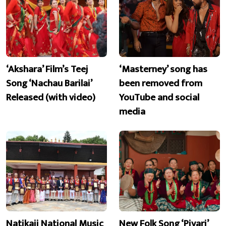
‘Akshara’ Film’s Teej
‘Masterney’ song has
Song ‘Nachau Barilai’
been removed from
Released (with video)
YouTube and social
media
Natikaji National Music
New Folk Song ‘Piyari’