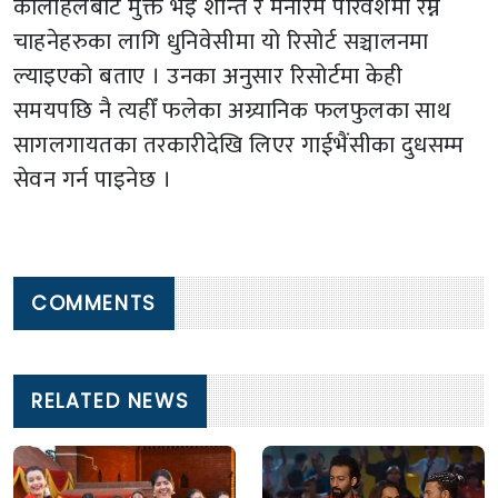
कोलाहलबाट मुक्त भइ शान्त र मनोरम परिवेशमा रम्न
चाहनेहरुका लागि धुनिवेसीमा यो रिसोर्ट सञ्चालनमा
ल्याइएको बताए । उनका अनुसार रिसोर्टमा केही
समयपछि नै त्यहीँ फलेका अग्र्यानिक फलफुलका साथ
सागलगायतका तरकारीदेखि लिएर गाईभैंसीका दुधसम्म
सेवन गर्न पाइनेछ ।
COMMENTS
RELATED NEWS