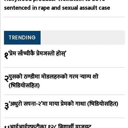
sentenced in rape and sexual assault case
TRENDING
१
‘प्रेम साँच्चीकै प्रेमजस्तो होस्’
२
पुसको ठण्डीमा मोडलहरुको गरम र्‍याम्प शो
(भिडियोसहित)
३
‘अधुरो सपना-२’मा माया प्रेमको गाथा (भिडियोसहित)
आईआईएफटीका १२८ बिद्यार्थी ग्राजुयट