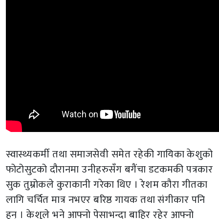
स्वास्थ्यकर्मी तथा समाजसेवी समेत रहेकी गायिका केशुको
फोटोसुटको दौरानमा उनीहरुसँग बगैंचा डटकमकी पत्रकार
सुक तुम्रोकले कुराकानी गरेका थिए । रेशम कौरा गीतका
लागि चर्चित मात्र नभएर बरिष्ठ गायक तथा संगीकार पनि
हुन् । केशुले भने आफ्नो पेसाभन्दा बाहिर रहेर आफ्नो