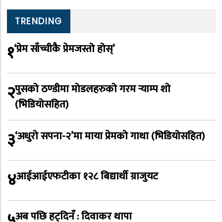
TRENDING
१
‘प्रेम साँच्चीकै प्रेमजस्तो होस्’
२
पुसको ठण्डीमा मोडलहरुको गरम र्‍याम्प शो
(भिडियोसहित)
३
‘अधुरो सपना-२’मा माया प्रेमको गाथा (भिडियोसहित)
४
आईआईएफटीका १२८ बिद्यार्थी ग्राजुयट
५
अब पछि हट्दिनँ : दिवाकर थापा