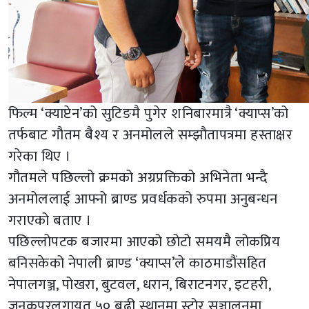
फिल्म ‘क्याप्टेन’को सुटिङमै पुगेर शनिबारमात्रै ‘क्याप्स’को
तर्फबाट गौतम बैश्य र अनमोलले सम्झौतापत्रमा हस्ताक्षर
गरेका थिए ।
गौतमले पछिल्लो क्रमको अग्रप्रक्तिको अभिनेता भन्दै
अनमोललाई आफ्नो ब्राण्ड प्रवर्धकको रुपमा अनुबन्धन
गराएको बताए ।
पछिल्लोपटक बजारमा आएको छोटो समयमै लोकप्रिय
बनिसकेको नेपाली ब्राण्ड ‘क्याप्स’ले काठमाडौंसहित
नेपालगञ्ज, पोखरा, बुटवल, धरान, बिराटनगर, इटहरी,
जनकपुरलगायत ५० बढी स्थानमा स्टोर सञ्चालनमा