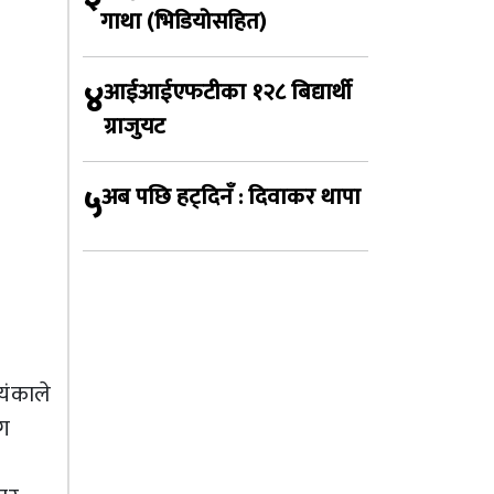
गाथा (भिडियोसहित)
४
आईआईएफटीका १२८ बिद्यार्थी
ग्राजुयट
५
अब पछि हट्दिनँ : दिवाकर थापा
ियंकाले
ँग