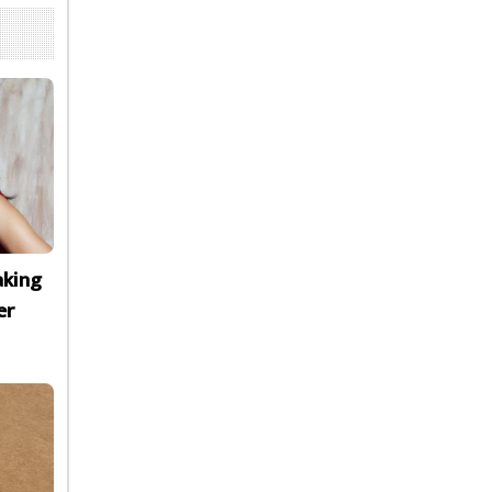
aking
er