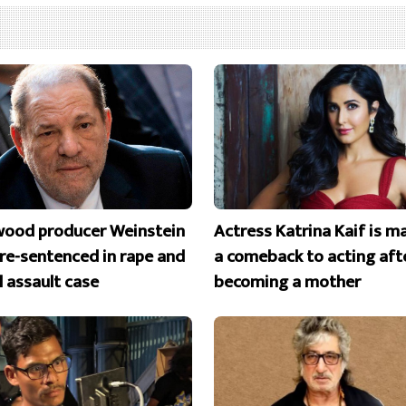
wood producer Weinstein
Actress Katrina Kaif is m
 re-sentenced in rape and
a comeback to acting aft
l assault case
becoming a mother