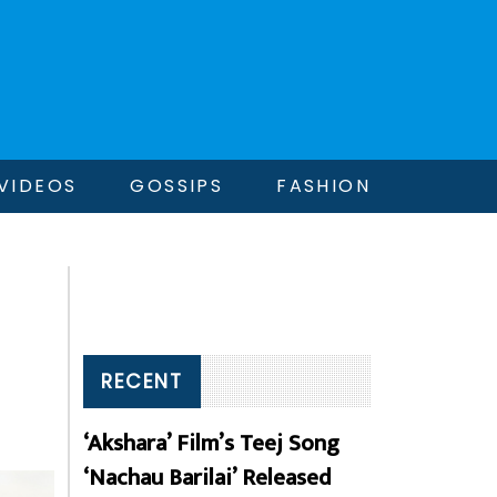
VIDEOS
GOSSIPS
FASHION
RECENT
‘Akshara’ Film’s Teej Song
‘Nachau Barilai’ Released