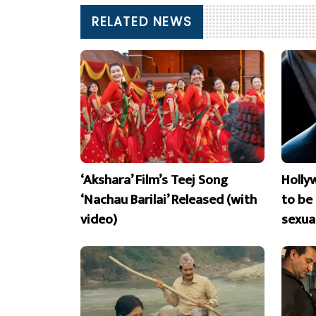
RELATED NEWS
‘Akshara’ Film’s Teej Song
Holly
‘Nachau Barilai’ Released (with
to be
video)
sexua