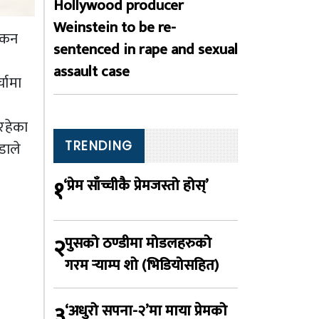
Hollywood producer
Weinstein to be re-
रिकन
sentenced in rape and sexual
assault case
चामा
रहेका
डाले
TRENDING
१
‘प्रेम साँच्चीकै प्रेमजस्तो होस्’
२
पुसको ठण्डीमा मोडलहरुको
गरम र्‍याम्प शो (भिडियोसहित)
३
‘अधुरो सपना-२’मा माया प्रेमको