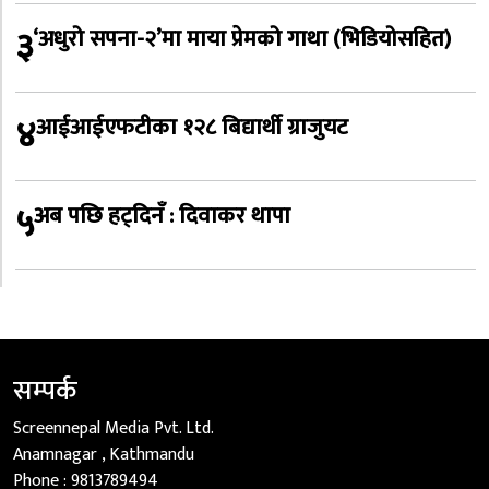
३
‘अधुरो सपना-२’मा माया प्रेमको गाथा (भिडियोसहित)
४
आईआईएफटीका १२८ बिद्यार्थी ग्राजुयट
५
अब पछि हट्दिनँ : दिवाकर थापा
सम्पर्क
Screennepal Media Pvt. Ltd.
Anamnagar , Kathmandu
Phone :
9813789494