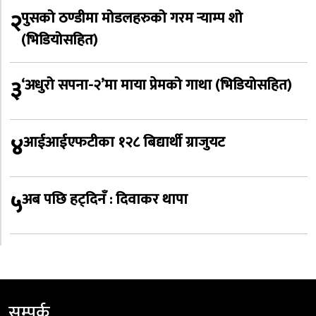
२
पुसको ठण्डीमा मोडलहरुको गरम र्‍याम्प शो
(भिडियोसहित)
३
‘अधुरो सपना-२’मा माया प्रेमको गाथा (भिडियोसहित)
४
आईआईएफटीका १२८ बिद्यार्थी ग्राजुयट
५
अब पछि हट्दिनँ : दिवाकर थापा
सम्पर्क