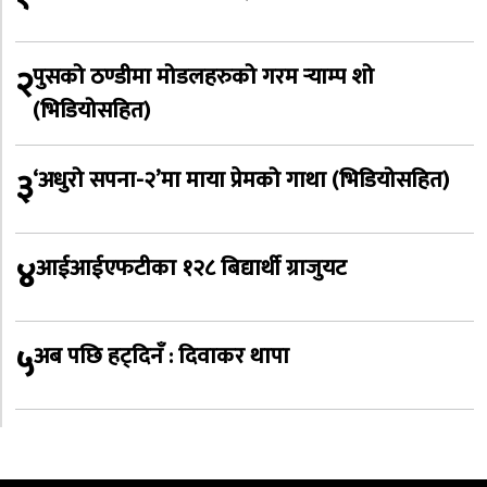
२
पुसको ठण्डीमा मोडलहरुको गरम र्‍याम्प शो
(भिडियोसहित)
३
‘अधुरो सपना-२’मा माया प्रेमको गाथा (भिडियोसहित)
४
आईआईएफटीका १२८ बिद्यार्थी ग्राजुयट
५
अब पछि हट्दिनँ : दिवाकर थापा