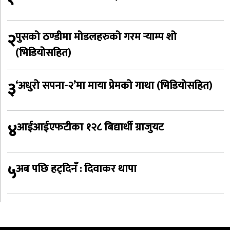
२
पुसको ठण्डीमा मोडलहरुको गरम र्‍याम्प शो
(भिडियोसहित)
३
‘अधुरो सपना-२’मा माया प्रेमको गाथा (भिडियोसहित)
४
आईआईएफटीका १२८ बिद्यार्थी ग्राजुयट
५
अब पछि हट्दिनँ : दिवाकर थापा