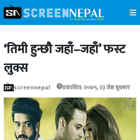
‘तिमी हुन्छौ जहाँ–जहाँ’ फस्ट
लुक्स
screennepal
प्रकाशित: २०७५, २३ जेष्ठ बुधबार