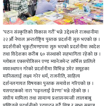
‘पठन संस्कृतिको विकास गरौं’ भन्ने उद्देश्यले राजधानीमा
२२औँ नेपाल अन्तर्राष्ट्रिय पुस्तक प्रदर्शनी सुरु भएको छ ।
प्रदर्शनीको भृकुटीमण्डपमा सुरु भएको प्रदर्शनीमा स्वदेश
तथा विदेशका करीब ६० संस्थाको सहभागिता रहेको छ ।
ग्लोबल एक्सपोजिसन एण्ड म्यानेजमेन्ट सर्भिस प्रालिले
व्यवस्थापन गरेको प्रदर्शनीमा विभिन्न उमेर समूहका
मानिसलाई लक्ष्य गरेर धर्म, राजनीति, साहित्य
दर्शनलगायत विषयका पुस्तक समावेश गरिएको छ ।
यसपटकको नारा ‘पढ्नलाई प्रेरणा’ भन्ने रहेको छ ।
संघीय मामिला तथा सामान्य प्रशासनमन्त्री लालबाबु
पण्डितले प्रदर्शनीको उद्घाटन गर्दै शिष्ट र सभ्य समाज