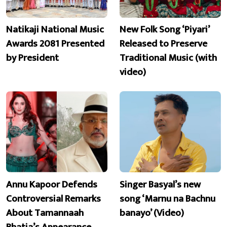
Natikaji National Music
New Folk Song ‘Piyari’
Awards 2081 Presented
Released to Preserve
by President
Traditional Music (with
video)
Annu Kapoor Defends
Singer Basyal’s new
Controversial Remarks
song ‘Marnu na Bachnu
About Tamannaah
banayo’ (Video)
Bhatia’s Appearance