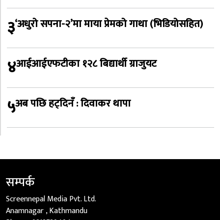
३
‘अधुरो सपना-२’मा माया प्रेमको गाथा (भिडियोसहित)
४
आईआईएफटीका १२८ बिद्यार्थी ग्राजुयट
५
अब पछि हट्दिनँ : दिवाकर थापा
सम्पर्क
Screennepal Media Pvt. Ltd.
Anamnagar , Kathmandu