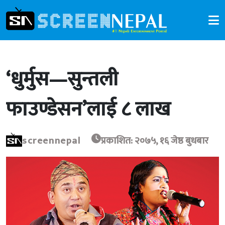
‘धुर्मुस—सुन्तली
फाउण्डेसन’लाई ८ लाख
screennepal
प्रकाशित: २०७५, १६ जेष्ठ बुधबार