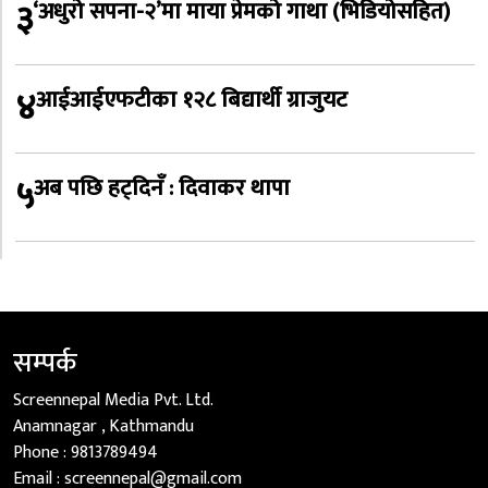
३
‘अधुरो सपना-२’मा माया प्रेमको गाथा (भिडियोसहित)
४
आईआईएफटीका १२८ बिद्यार्थी ग्राजुयट
५
अब पछि हट्दिनँ : दिवाकर थापा
सम्पर्क
Screennepal Media Pvt. Ltd.
Anamnagar , Kathmandu
Phone :
9813789494
Email :
screennepal@gmail.com