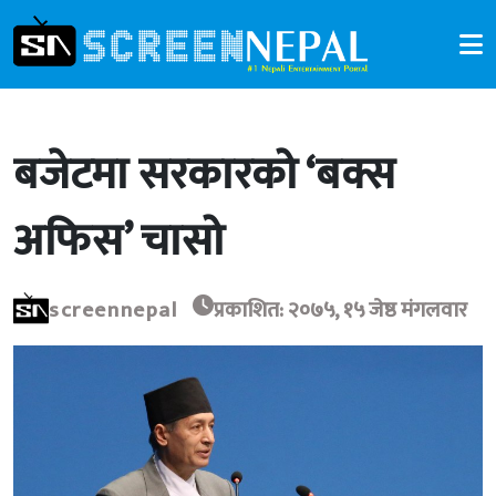
बजेटमा सरकारको ‘बक्स
अफिस’ चासो
screennepal
प्रकाशित: २०७५, १५ जेष्ठ मंगलवार