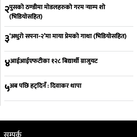
२
पुसको ठण्डीमा मोडलहरुको गरम र्‍याम्प शो
(भिडियोसहित)
३
‘अधुरो सपना-२’मा माया प्रेमको गाथा (भिडियोसहित)
४
आईआईएफटीका १२८ बिद्यार्थी ग्राजुयट
५
अब पछि हट्दिनँ : दिवाकर थापा
सम्पर्क